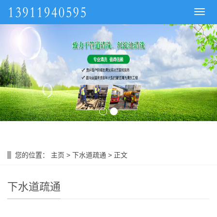
导
航
菜
单
您的位置：
主页
>
下水道疏通
> 正文
下水道疏通